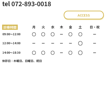
tel 072-893-0018
ACCESS
月
火
水
木
金
土
日・祝
診療時間
○
○
○
○
○
ー
ー
09:00〜12:00
○
ー
ー
ー
ー
ー
ー
12:00〜14:00
○
○
○
○
○
ー
ー
14:00〜18:30
休診⽇：木曜⽇、日曜日、祝⽇