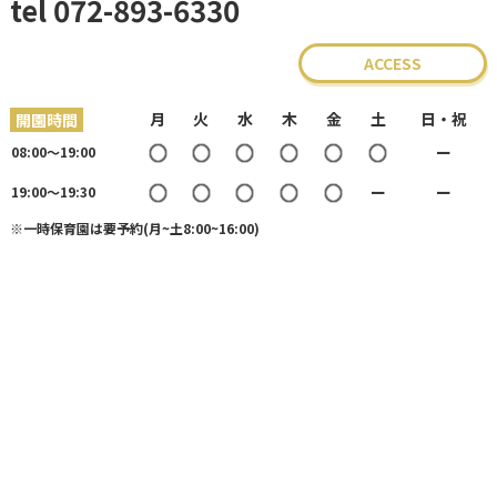
tel 072-893-
6330
ACCESS
月
火
水
木
金
土
日・祝
開園時間
○
○
○
○
○
○
ー
08:00〜19:00
○
○
○
○
○
ー
ー
19:00〜19:30
※一時保育園は要予約(月~土8:00~16:00)