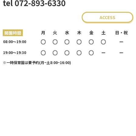
tel 072-893-
6330
ACCESS
月
火
水
木
金
土
日・祝
開園時間
○
○
○
○
○
○
ー
08:00〜19:00
○
○
○
○
○
ー
ー
19:00〜19:30
※一時保育園は要予約(月~土8:00~16:00)