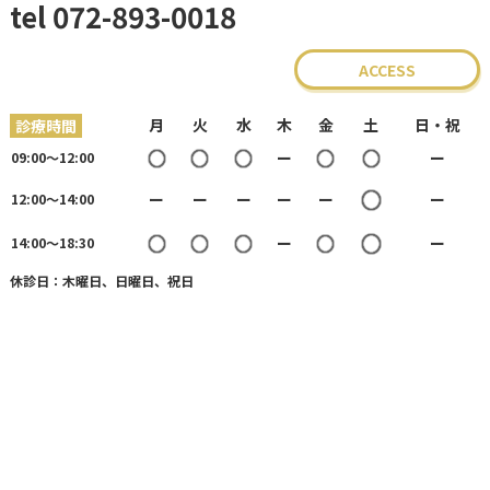
tel 072-893-0018
ACCESS
月
火
水
木
金
土
日・祝
診療時間
○
○
○
○
○
ー
ー
09:00〜12:00
○
ー
ー
ー
ー
ー
ー
12:00〜14:00
○
○
○
○
○
ー
ー
14:00〜18:30
休診⽇：木曜⽇、日曜日、祝⽇